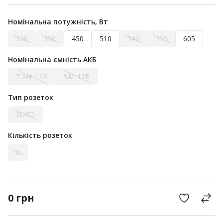
Номінальна потужність, Вт
330
390
450
510
540
550
605
Номінальна ємність АКБ
7.2Аг 12В
9Аг 12В
Тип розеток
EURO
Кількість розеток
8
0
грн