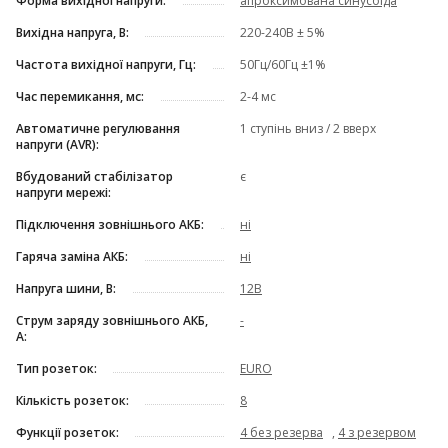
Форма вихідної напруги:
апроксимована синусоїда
Вихідна напруга, В:
220-240В ± 5%
Частота вихідної напруги, Гц:
50Гц/60Гц ±1%
Час перемикання, мс:
2-4 мс
Автоматичне регулювання
1 ступінь вниз / 2 вверх
напруги (AVR):
Вбудований стабілізатор
є
напруги мережі:
Підключення зовнішнього АКБ:
ні
Гаряча заміна АКБ:
ні
Напруга шини, В:
12В
Струм заряду зовнішнього АКБ,
-
А:
Тип розеток:
EURO
Кількість розеток:
8
Функції розеток:
4 без резерва
,
4 з резервом