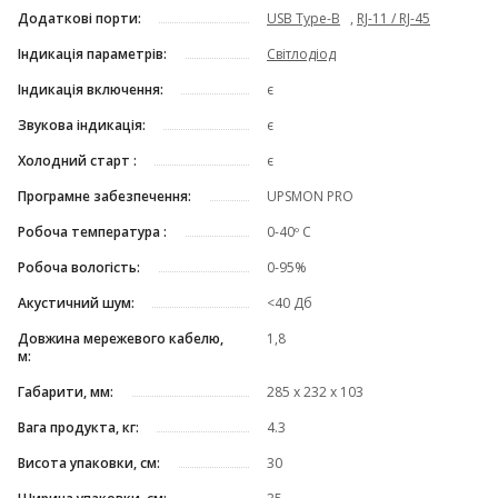
Додаткові порти:
USB Type-B
,
RJ-11 / RJ-45
Індикація параметрів:
Світлодіод
Індикація включення:
є
Звукова індикація:
є
Холодний старт :
є
Програмне забезпечення:
UPSMON PRO
Робоча температура :
0-40º C
Робоча вологість:
0-95%
Акустичний шум:
<40 Дб
Довжина мережевого кабелю,
1,8
м:
Габарити, мм:
285 х 232 х 103
Вага продукта, кг:
4.3
Висота упаковки, см:
30