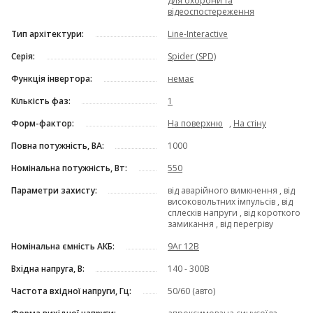
для охорони та
відеоспостереження
Тип архітектури:
Line-Interactive
Серія:
Spider (SPD)
Функція інвертора:
немає
Кількість фаз:
1
Форм-фактор:
На поверхню
,
На стіну
Повна потужність, ВА:
1000
Номінальна потужність, Вт:
550
Параметри захисту:
від аварійного вимкнення , від
високовольтних імпульсів , від
сплесків напруги , від короткого
замикання , від перегріву
Номінальна ємність АКБ:
9Аг 12В
Вхідна напруга, В:
140 - 300В
Частота вхідної напруги, Гц:
50/60 (авто)