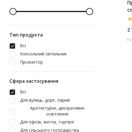
П
с
A
2 
Тип продукта
Го
Всі
Консольний світильник
Прожектор
Сфера застосування
Всі
Для вулиць, доріг, парків
Архітектурне, декоративне
освітлення
Для офісів, житла, торгівлі
Для сільського господарства