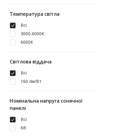
Температура світла
Всі
3000-6000К
6000К
Світлова віддача
Всі
160 лм/Вт
Номінальна напруга сонячної
панелі
Всі
6В