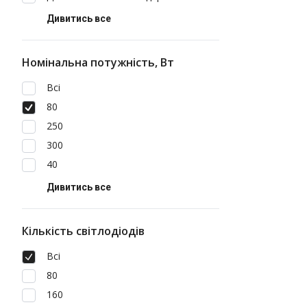
Дивитись все
Номінальна потужність, Вт
Всі
80
250
300
40
Дивитись все
Кількість світлодіодів
Всі
80
160