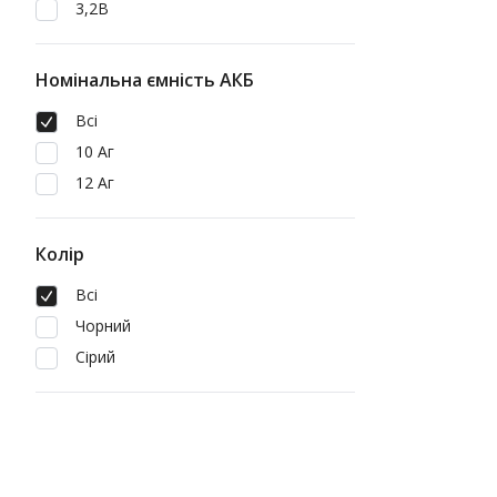
3,2В
Номінальна ємність АКБ
Всі
10 Аг
12 Аг
Колір
Всі
Чорний
Сірий