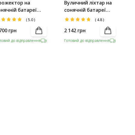
рожектор на
Вуличний ліхтар на
онячній батареї
сонячній батареї
lltop 0779A80-1 80W
Alltop 0819В40-01 80W
(
5.0
)
(
4.8
)
700
грн
2 142
грн
товий до відправлення
Готовий до відправлення