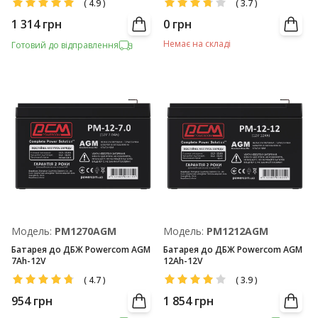
(
4.9
)
(
3.7
)
1 314
грн
0
грн
Немає на складі
Готовий до відправлення
Модель:
PM1270AGM
Модель:
PM1212AGM
Батарея до ДБЖ Powercom AGM
Батарея до ДБЖ Powercom AGM
7Ah-12V
12Ah-12V
(
4.7
)
(
3.9
)
954
грн
1 854
грн