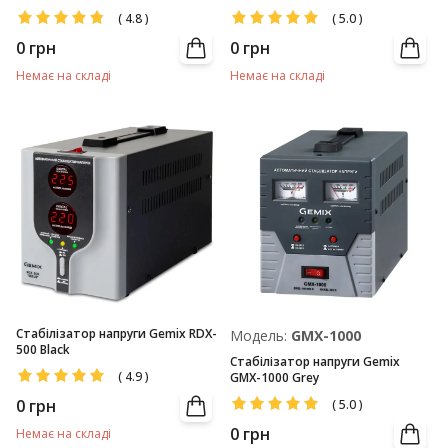
(
4.8
)
(
5.0
)
0
грн
0
грн
Немає на складі
Немає на складі
Стабілізатор напруги Gemix RDX-
Модель:
GMX-1000
500 Black
Стабілізатор напруги Gemix
(
4.9
)
GMX-1000 Grey
0
грн
(
5.0
)
0
грн
Немає на складі