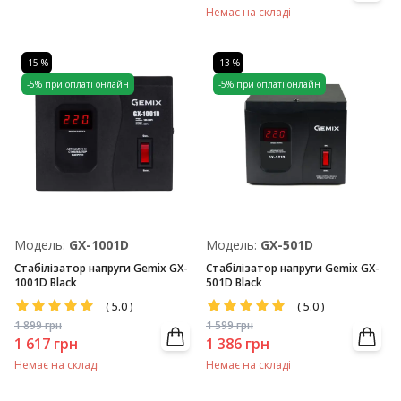
Немає на складі
-15 %
-13 %
-5% при оплаті онлайн
-5% при оплаті онлайн
Модель:
GX-1001D
Модель:
GX-501D
Стабілізатор напруги Gemix GX-
Стабілізатор напруги Gemix GX-
1001D Black
501D Black
(
5.0
)
(
5.0
)
1 899
грн
1 599
грн
1 617
грн
1 386
грн
Немає на складі
Немає на складі