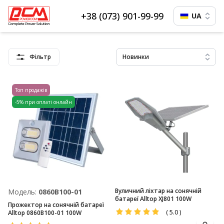
+38 (073) 901-99-99
UA
Фільтр
Новинки
Топ продажів
-5% при оплаті онлайн
Вуличний ліхтар на сонячній
Модель:
0860B100-01
батареї Alltop XJ801 100W
Прожектор на сонячній батареї
(
5.0
)
Alltop 0860B100-01 100W