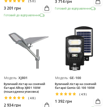
3 714
грн
(
5.0
)
3 201
грн
Готовий до відправлення
Готовий до відправлення
Модель:
XJ801
Модель:
GE-100
Вуличний ліхтар на сонячній
Вуличний ліхтар на сонячній
батареї Alltop XJ801 100W
батареї Gemix GE-100 100W
(пошкоджена упаковка)
(
4.9
)
(
4.8
)
1 392
грн
2 934
грн