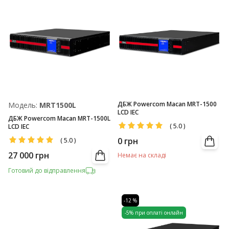
ДБЖ Powercom Macan MRT-1500
Модель:
MRT1500L
LCD IEC
ДБЖ Powercom Macan MRT-1500L
(
5.0
)
LCD IEC
0
грн
(
5.0
)
27 000
грн
Немає на складі
Готовий до відправлення
-12 %
-5% при оплаті онлайн