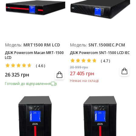
Модель:
MRT1500 RM LCD
Модель:
SNT.1500IEC.PCM
ДБЖ Powercom Macan MRT-1500
ДБЖ Powercom SNT-1500 LCD IEC
LCD
(
4.7
)
(
4.6
)
30 999
грн
27 405
грн
26 325
грн
Немає на складі
Готовий до відправлення