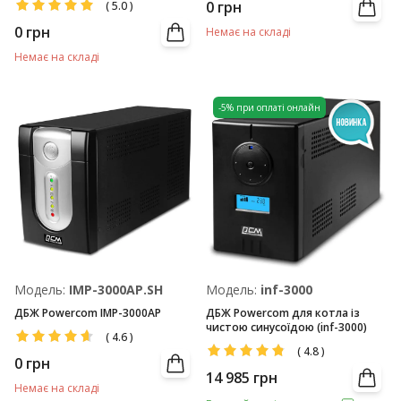
0
грн
(
5.0
)
0
грн
Немає на складі
Немає на складі
-5% при оплаті онлайн
Модель:
IMP-3000AP.SH
Модель:
inf-3000
ДБЖ Powercom IMP-3000AP
ДБЖ Powercom для котла із
чистою синусоїдою (inf-3000)
(
4.6
)
(
4.8
)
0
грн
14 985
грн
Немає на складі