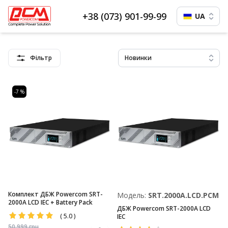
+38 (073) 901-99-99
UA
Фільтр
Новинки
-7 %
Комплект ДБЖ Powercom SRT-
Модель:
SRT.2000A.LCD.PCM
2000A LCD IEC + Battery Pack
ДБЖ Powercom SRT-2000A LCD
(
5.0
)
IEC
50 999
грн