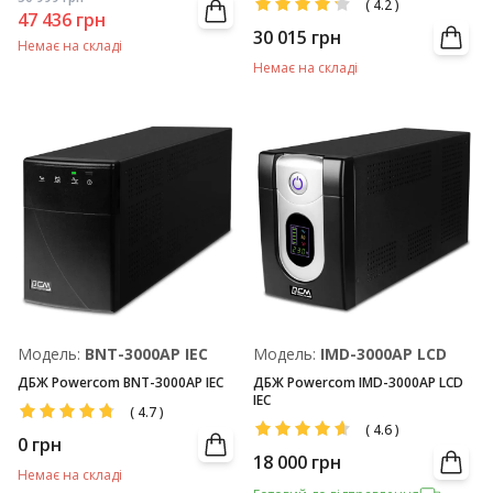
(
4.2
)
47 436
грн
30 015
грн
Немає на складі
Немає на складі
Модель:
BNT-3000AP IEC
Модель:
IMD-3000AP LCD
ДБЖ Powercom BNT-3000AP IEC
ДБЖ Powercom IMD-3000AP LCD
IEC
(
4.7
)
(
4.6
)
0
грн
18 000
грн
Немає на складі