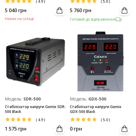
(
4.9
)
(
5.0
)
5 040
грн
5 760
грн
Немає на складі
Готовий до відправлення
Модель:
SDR-500
Модель:
GDX-500
Стабілізатор напруги Gemix SDR-
Стабілізатор напруги Gemix
500 Black
GDX-500 Black
(
4.9
)
(
5.0
)
1 575
грн
0
грн