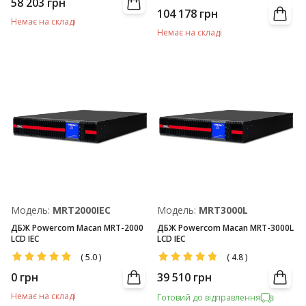
58 203
грн
104 178
грн
Немає на складі
Немає на складі
Модель:
MRT2000IEC
Модель:
MRT3000L
ДБЖ Powercom Macan MRT-2000
ДБЖ Powercom Macan MRT-3000L
LCD IEC
LCD IEC
(
5.0
)
(
4.8
)
0
грн
39 510
грн
Немає на складі
Готовий до відправлення