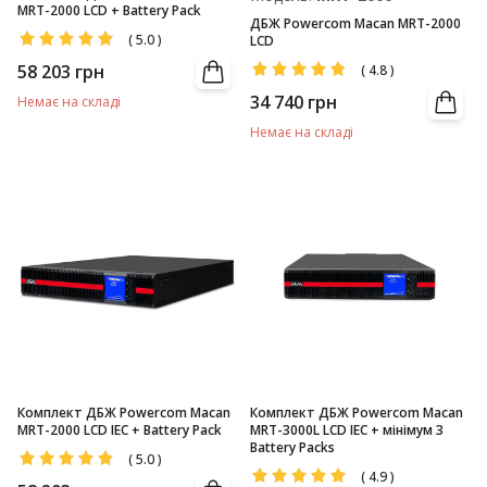
MRT-2000 LCD + Battery Pack
ДБЖ Powercom Macan MRT-2000
(
5.0
)
LCD
58 203
грн
(
4.8
)
34 740
грн
Немає на складі
Немає на складі
Комплект ДБЖ Powercom Macan
Комплект ДБЖ Powercom Macan
MRT-2000 LCD IEC + Battery Pack
MRT-3000L LCD IEC + мінімум 3
Battery Packs
(
5.0
)
(
4.9
)