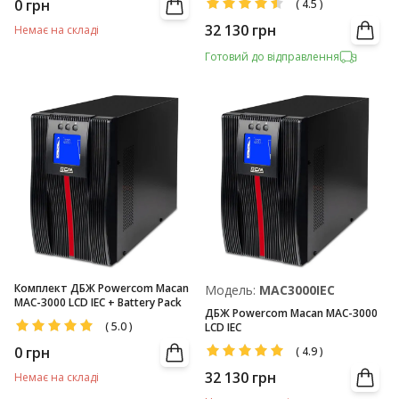
0
грн
(
4.5
)
32 130
грн
Немає на складі
Готовий до відправлення
Комплект ДБЖ Powercom Macan
Модель:
MAC3000IEC
MAC-3000 LCD IEC + Battery Pack
ДБЖ Powercom Macan MAC-3000
(
5.0
)
LCD IEC
0
грн
(
4.9
)
32 130
грн
Немає на складі