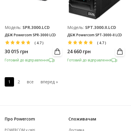
Модель:
SPR.3000.LCD
Модель:
SPT.3000.II.LCD
ДБЖ Powercom SPR-3000 LCD
ДБЖ Powercom SPT-3000-II LCD
(
4.7
)
(
4.7
)
30 015
грн
24 660
грн
Готовий до відправлення
Готовий до відправлення
1
2
все
вперед »
Про Powercom
Споживачам
POWERCOM у світі
Доставка