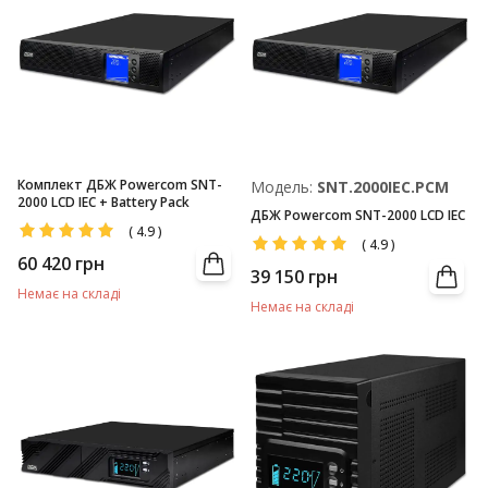
Комплект ДБЖ Powercom SNT-
Модель:
SNT.2000IEC.PCM
2000 LCD IEC + Battery Pack
ДБЖ Powercom SNT-2000 LCD IEC
(
4.9
)
(
4.9
)
60 420
грн
39 150
грн
Немає на складі
Немає на складі