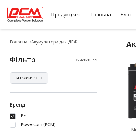
Продукція
Головна
Блог
Головна
Акумулятори для ДБЖ
Ак
Фільтр
Очистити всі
Тип Клем:
T3
Бренд
Всі
Powercom (PCM)
М