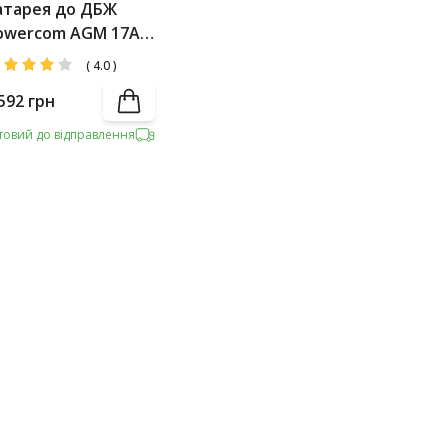
атарея до ДБЖ
owercom AGM 17Ah-
2V
(
4.0
)
592
грн
товий до відправлення