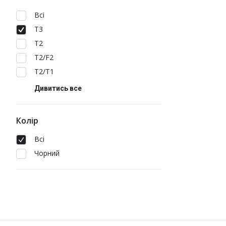
Всі
T3
T2
T2/F2
T2/T1
Дивитись все
Колір
Всі
Чорний