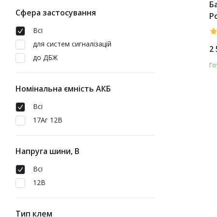
Б
Сфера застосування
P
1
Всі
для систем сигналізацій
2 
до ДБЖ
Го
Номінальна ємність АКБ
Всі
17Аг 12В
Напруга шини, В
Всі
12В
Тип клем