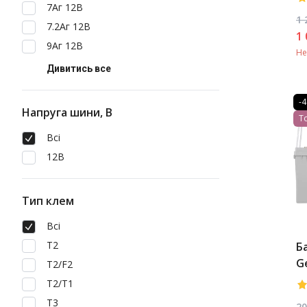
7Аг 12В
1 
7.2Аг 12В
1 
9Аг 12В
Не
Дивитись все
-
Напруга шини, В
Т
Всі
12В
Тип клем
Всі
T2
Б
G
T2/F2
T2/T1
T3
20