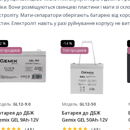
сіки. Вони розміщуються свинцеві пластини і мати зі ск
ктроліту. Мати-сепаратори оберігають батарею від коро
стин. Електроліт навіть у разі руйнування корпусу не вит
22 %
-14 %
оп продажів
Топ продажів
одель:
GL12-9.0
Модель:
GL12-50
атарея до ДБЖ
Батарея до ДБЖ
emix GEL 9Ah-12V
Gemix GEL 50Ah-12V
G
(
4.8
)
(
4.8
)