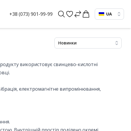
+38 (073) 901-99-99
UA
Новинки
 продукту використовує свинцево-кислотні
вці.
вібрація, електромагнітне випромінювання,
ння.
стою. Внутрішній простір поділено окремі