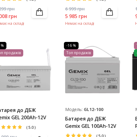
299
грн
6 999
грн
008
грн
5 985
грн
має на складі
Немає на складі
4 %
-16 %
оп продажів
Топ продажів
Модель:
GL12-100
атарея до ДБЖ
emix GEL 200Ah-12V
Батарея до ДБЖ
Gemix GEL 100Ah-12V
(
5.0
)
(
5.0
)
 999
грн