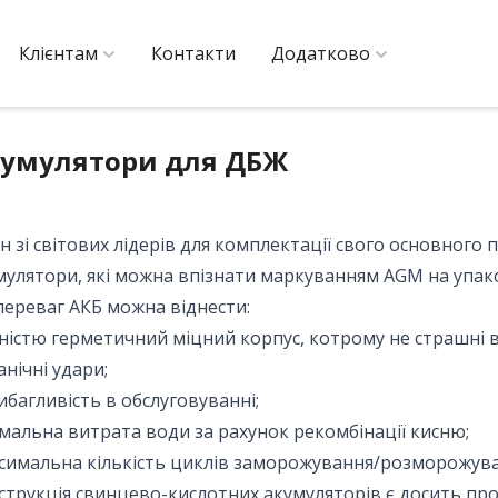
Клієнтам
Контакти
Додатково
умулятори для ДБЖ
н зі світових лідерів для комплектації свого основного
мулятори, які можна впізнати маркуванням AGM на упако
переваг АКБ можна віднести:
ністю герметичний міцний корпус, котрому не страшні 
анічні удари;
ибагливість в обслуговуванні;
імальна витрата води за рахунок рекомбінації кисню;
симальна кількість циклів заморожування/розморожува
струкція свинцево-кислотних акумуляторів є досить про