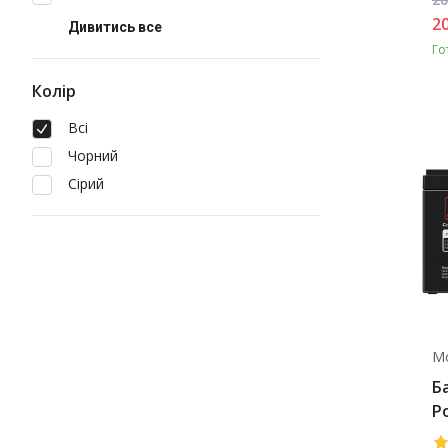
2
Дивитись все
Го
Колір
Всі
Чорний
Сірий
М
Б
P
1