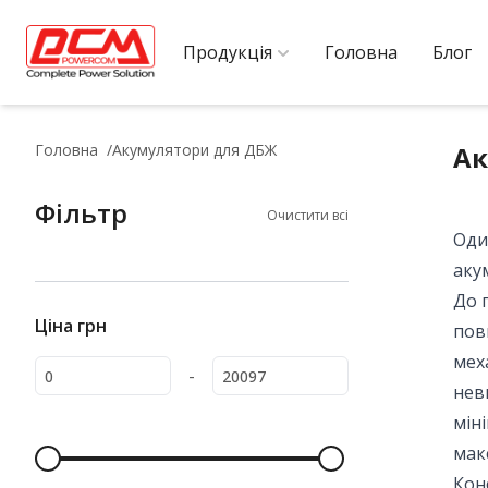
Продукція
Головна
Блог
Головна
Акумулятори для ДБЖ
Ак
Фільтр
Очистити всі
Оди
аку
До 
Ціна
грн
пов
мех
-
нев
мін
мак
Кон