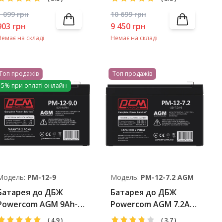
1 099
грн
10 699
грн
903
грн
9 450
грн
Немає на складі
Немає на складі
Топ продажів
Топ продажів
-5% при оплаті онлайн
Модель:
PM-12-9
Модель:
PM-12-7.2 AGM
Батарея до ДБЖ
Батарея до ДБЖ
Powercom AGM 9Ah-
Powercom AGM 7.2Ah-
12V
12V
(
4.9
)
(
3.7
)