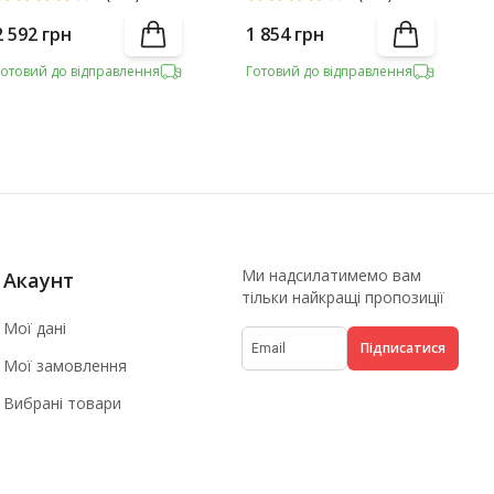
2 592
грн
1 854
грн
Готовий до відправлення
Готовий до відправлення
Ми надсилатимемо вам
Акаунт
тільки найкращі пропозиції
Мої дані
Підписатися
Мої замовлення
Вибрані товари