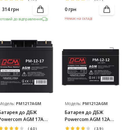
1 314
грн
0
грн
Немає на складі
Готовий до відправлення
Модель:
PM1217AGM
Модель:
PM1212AGM
Батарея до ДБЖ
Батарея до ДБЖ
Powercom AGM 17Ah-
Powercom AGM 12Ah-
12V
12V
(
4.0
)
(
3.9
)