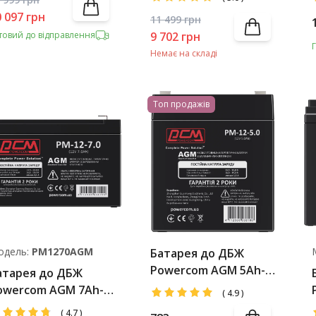
0 097
грн
11 499
грн
товий до відправлення
9 702
грн
Немає на складі
Топ продажів
одель:
PM1270AGM
Батарея до ДБЖ
Powercom AGM 5Ah-
атарея до ДБЖ
12V
owercom AGM 7Ah-
(
4.9
)
2V
(
4.7
)