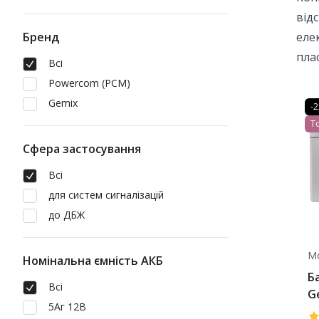
від
Бренд
еле
пла
Всі
Powercom (PCM)
Gemix
-
Т
Сфера застосування
Всі
для систем сигналізацій
до ДБЖ
М
Номінальна ємність АКБ
Б
Всі
G
5Аг 12В