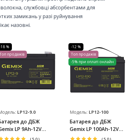
ловолокна, службовці абсорбентами для
тких замикань у разі руйнування
ікає назовні.
-18 %
-12 %
Топ продажів
Топ продажів
-5% при оплаті онлайн
Модель:
LP12-9.0
Модель:
LP12-100
Батарея до ДБЖ
Батарея до ДБЖ
emix LP 9Ah-12V
Gemix LP 100Ah-12V
AGM
AGM
(
5.0
)
(
5.0
)