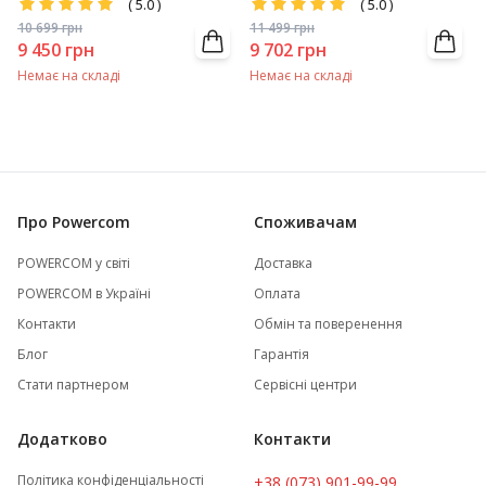
(
5.0
)
(
5.0
)
10 699
грн
11 499
грн
9 450
грн
9 702
грн
Немає на складі
Немає на складі
Про Powercom
Споживачам
POWERCOM у світі
Доставка
POWERCOM в Україні
Оплата
Контакти
Обмін та поверенення
Блог
Гарантія
Стати партнером
Сервісні центри
Додатково
Контакти
Політика конфіденціальності
+38 (073) 901-99-99