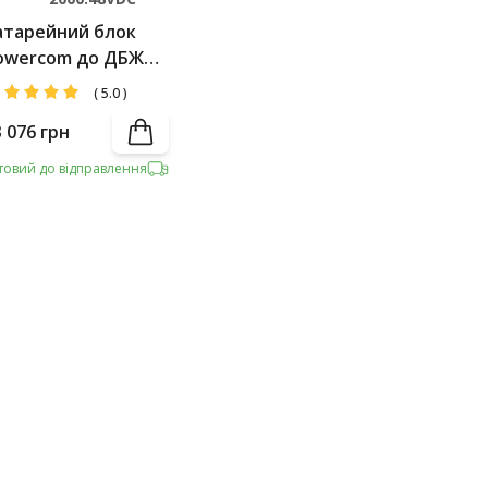
атарейний блок
owercom до ДБЖ
RT-1500/2000
(
5.0
)
3 076
грн
товий до відправлення