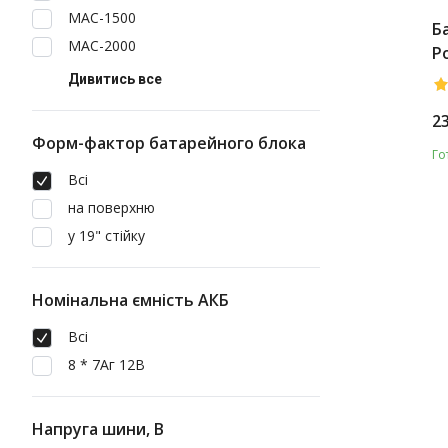
MAC-1500
Б
MAC-2000
P
S
Дивитись все
2
Форм-фактор батарейного блока
Го
Всі
на поверхню
у 19" стійку
Номінальна ємність АКБ
Всі
8 * 7Аг 12В
Напруга шини, В