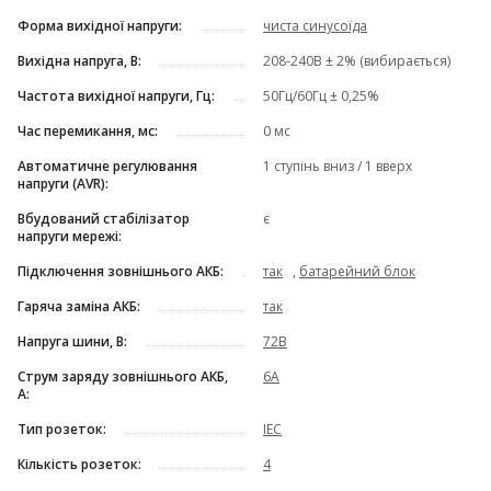
Форма вихідної напруги:
чиста синусоїда
Вихідна напруга, В:
208-240В ± 2% (вибирається)
Частота вихідної напруги, Гц:
50Гц/60Гц ± 0,25%
Час перемикання, мс:
0 мс
Автоматичне регулювання
1 ступінь вниз / 1 вверх
напруги (AVR):
Вбудований стабілізатор
є
напруги мережі:
Підключення зовнішнього АКБ:
так
,
батарейний блок
Гаряча заміна АКБ:
так
Напруга шини, В:
72В
Струм заряду зовнішнього АКБ,
6A
А:
Тип розеток:
IEC
Кількість розеток:
4