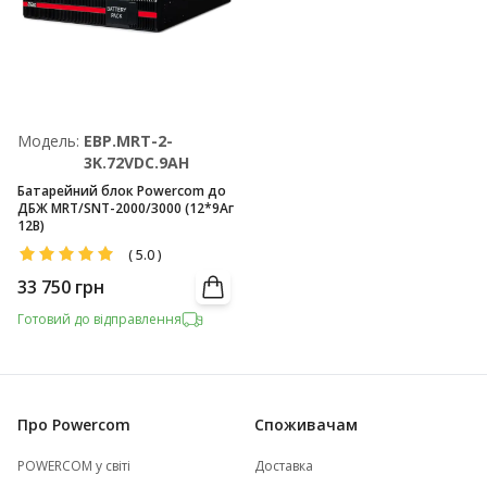
Модель:
EBP.MRT-2-
3K.72VDC.9AH
Батарейний блок Powercom до
ДБЖ MRT/SNT-2000/3000 (12*9Аг
12В)
(
5.0
)
33 750
грн
Готовий до відправлення
Про Powercom
Споживачам
POWERCOM у світі
Доставка