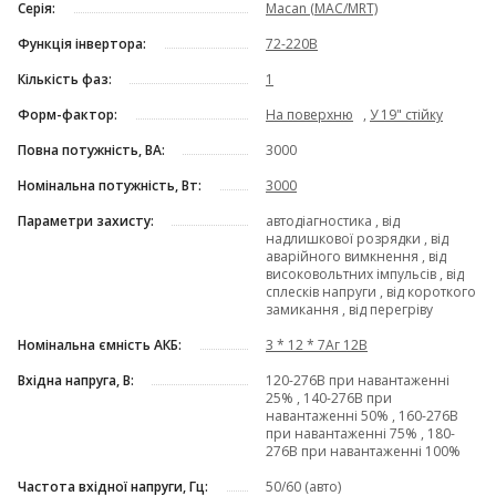
Серія:
Macan (MAC/MRT)
Функція інвертора:
72-220В
Кількість фаз:
1
Форм-фактор:
На поверхню
,
У 19" стійку
Повна потужність, ВА:
3000
Номінальна потужність, Вт:
3000
Параметри захисту:
автодіагностика , від
надлишкової розрядки , від
аварійного вимкнення , від
високовольтних імпульсів , від
сплесків напруги , від короткого
замикання , від перегріву
Номінальна ємність АКБ:
3 * 12 * 7Аг 12В
Вхідна напруга, В:
120-276В при навантаженні
25% , 140-276В при
навантаженні 50% , 160-276В
при навантаженні 75% , 180-
276В при навантаженні 100%
Частота вхідної напруги, Гц:
50/60 (авто)