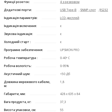
Функції розеток:
4 з резервом
Додаткові порти:
USB Type-B
,
SNMP-слот
,
RS232
Індикація параметрів:
LCD-дисплей
Індикація включення:
є
Звукова індикація:
є
Холодний старт :
є
Програмне забезпечення:
UPSMON PRO
Робоча температура :
0-40º C
Робоча вологість:
0-95%
Акустичний шум:
<50 Дб
Довжина мережевого кабелю,
1,8
м:
Габарити, мм:
428 х 635 х 84
Вага продукта, кг:
37,3
Висота упаковки, см:
55