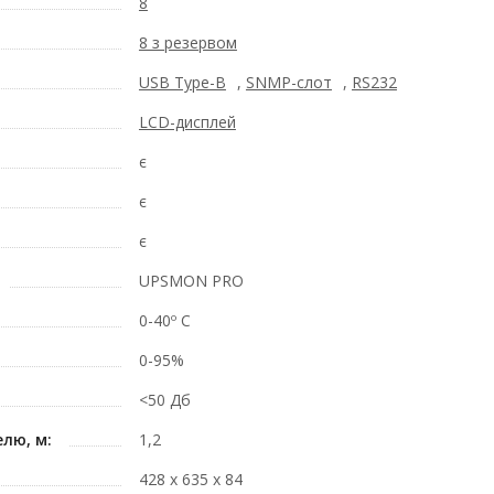
8
8 з резервом
USB Type-B
,
SNMP-слот
,
RS232
LCD-дисплей
є
є
є
UPSMON PRO
0-40º C
0-95%
<50 Дб
лю, м:
1,2
428 х 635 х 84