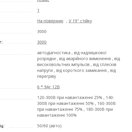
1
На поверхню
,
У 19" стійку
3000
т:
3000
автодіагностика , від надлишкової
розрядки , від аварійного вимкнення , від
високовольтних імпульсів , від сплесків
напруги , від короткого замикання , від
перегріву
6 * 9Аг 12В
120-300В при навантаженні 25% , 140-
300В при навантаженні 50% , 160-300В
при навантаженні 75% , 180-300В при
навантаженні 100%
ц:
50/60 (авто)