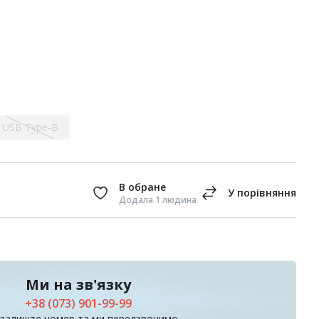
USB Type-B
Додала 1 людина
Ми на зв'язку
+38 (073) 901-99-99
 залиште номер та ми передзвонимо