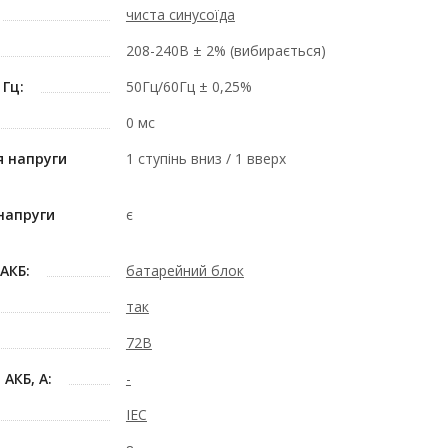
чиста синусоїда
208-240В ± 2% (вибирається)
 Гц:
50Гц/60Гц ± 0,25%
0 мс
 напруги
1 ступінь вниз / 1 вверх
напруги
є
АКБ:
батарейний блок
так
72В
АКБ, А:
-
IEC