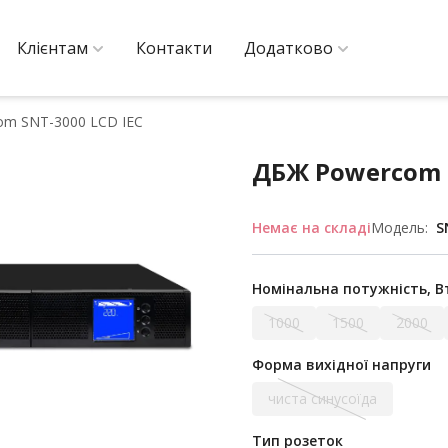
Клієнтам
Контакти
Додатково
m SNT-3000 LCD IEC
ДБЖ Powercom S
Немає на складі
Модель:
S
Номінальна потужність, В
1000
1500
2000
Форма вихідної напруги
чиста синусоїда
Тип розеток