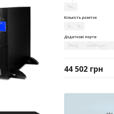
IEC
Кількість розеток
6
8
Додаткові порти
RS232
SNMP-слот
44 502
грн
Або