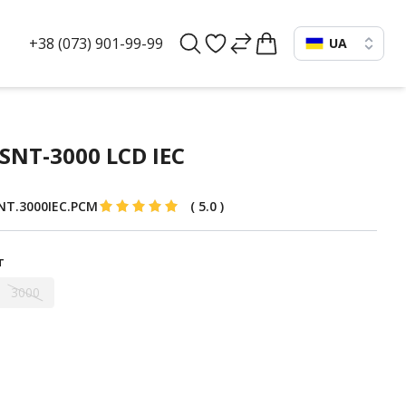
+38 (073) 901-99-99
UA
NT-3000 LCD IEC
NT.3000IEC.PCM
(
5.0
)
т
3000