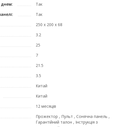
 днем:
Так
анелі:
Так
250 x 200 x 68
3.2
25
7
21.5
3.5
Китай
Китай
12 месяців
Прожектор , Пульт , Сонячна панель ,
Гарантійний талон , Інструкція з