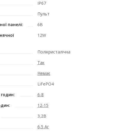
IP67
Пульт
ої панелі:
6В
нячної
12W
Полікристалічна
Так
Немає
LiFePO4
 годин:
6-8
один:
12-15
3,2В
6,5 Аг