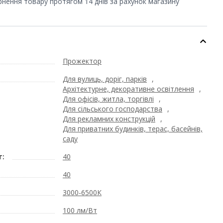
рнення товару протягом 14 днів за рахунок магазину
Прожектор
Для вулиць, доріг, парків
,
Архітектурне, декоративне освітлення
,
Для офісів, житла, торгівлі
,
Для сільського господарства
,
Для рекламних конструкцій
,
Для приватних будинків, терас, басейнів,
саду
т:
40
40
3000-6500К
100 лм/Вт