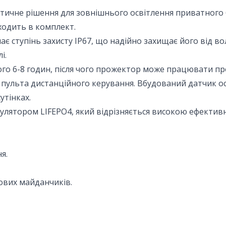
тичне рішення для зовнішнього освітлення приватного б
одить в комплект.
ає ступінь захисту IP67, що надійно захищає його від во
і.
го 6-8 годин, після чого прожектор може працювати про
пульта дистанційного керування. Вбудований датчик о
утінках.
ятором LIFEPO4, який відрізняється високою ефективніс
я.
гових майданчиків.