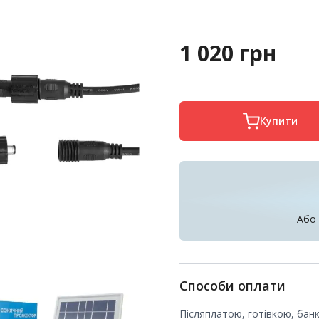
1 020
грн
Купити
Або
Способи оплати
Післяплатою, готівкою, бан