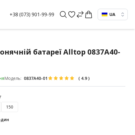
+38 (073) 901-99-99
UA
онячній батареї Alltop 0837A40-
ня
Модель:
0837A40-01
(
4.9
)
т
150
один