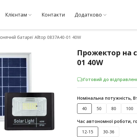
Клієнтам
Контакти
Додатково
онячній батареї Alltop 0837A40-01 40W
Прожектор на с
01 40W
Готовий до відправлен
Номінальна потужність, В
40
50
80
100
Час автономної роботи, г
12-15
30-36