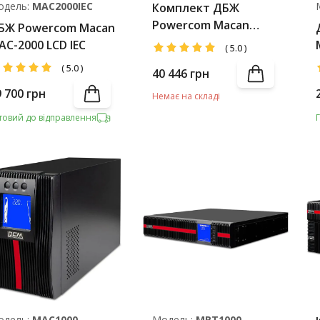
одель:
MAC2000IEC
Комплект ДБЖ
Powercom Macan
БЖ Powercom Macan
MAC-1500 LCD +
AC-2000 LCD IEC
(
5.0
)
Battery Pack
(
5.0
)
40 446
грн
9 700
грн
Немає на складі
товий до відправлення
одель:
MAC1000
Модель:
MRT1000