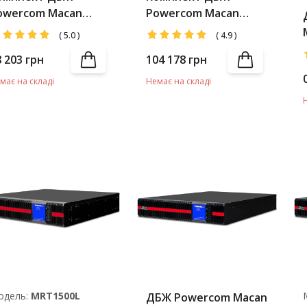
owercom Macan
Powercom Macan
RT-2000 LCD IEC +
MRT-3000L LCD IEC +
(
5.0
)
(
4.9
)
attery Pack
мінімум 3 Battery
8 203
грн
104 178
грн
Packs
має на складі
Немає на складі
одель:
MRT1500L
ДБЖ Powercom Macan