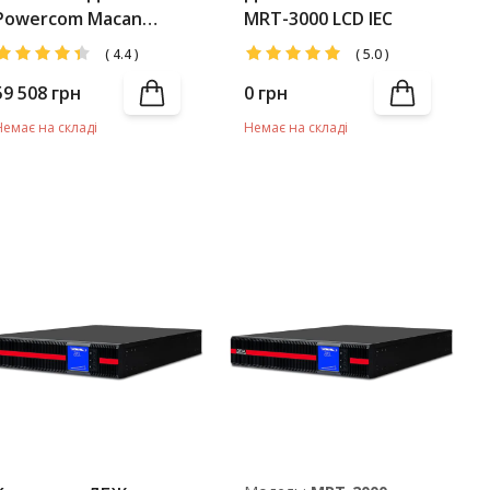
Powercom Macan
MRT-3000 LCD IEC
MRT-3000 LCD +
(
4.4
)
(
5.0
)
Battery Pack
59 508
грн
0
грн
Немає на складі
Немає на складі