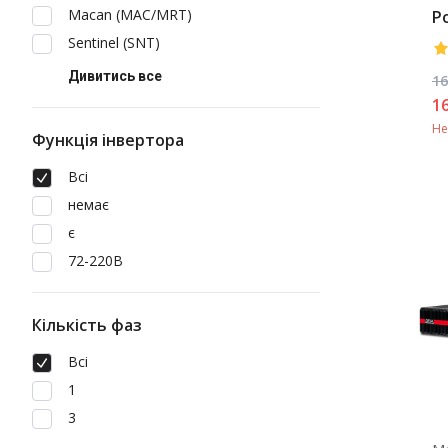
Macan (MAC/MRT)
P
M
Sentinel (SNT)
B
Дивитись все
16
1
Не
Функція інвертора
Всі
немає
є
72-220В
Кількість фаз
Всі
1
3