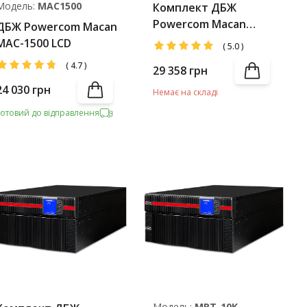
Модель:
MAC1500
Комплект ДБЖ
Powercom Macan
ДБЖ Powercom Macan
MAC-1000 LCD +
MAC-1500 LCD
(
5.0
)
Battery Pack
(
4.7
)
29 358
грн
24 030
грн
Немає на складі
Готовий до відправлення
Модель:
MRT-10K