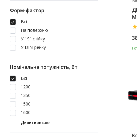
М
Д
Форм-фактор
M
Всі
На поверхню
3
У 19" стійку
У DIN-рейку
Го
Номінальна потужність, Вт
Всі
1200
1350
1500
1600
Дивитись все
К