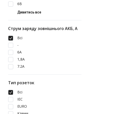
6В
Дивитись все
Струм заряду зовнішнього АКБ, А
Всі
-
6A
1,8А
7.2А
Тип розеток
Всі
IEC
EURO
Клеми