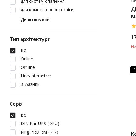
для систем опалення
Д
для комп'ютерної техніки
M
Дивитись все
1
Тип архітектури
Не
Всі
Online
Off-line
-
Line-Interactive
3-фазний
Серія
Всі
DIN Rail UPS (DRU)
King PRO RM (KIN)
К