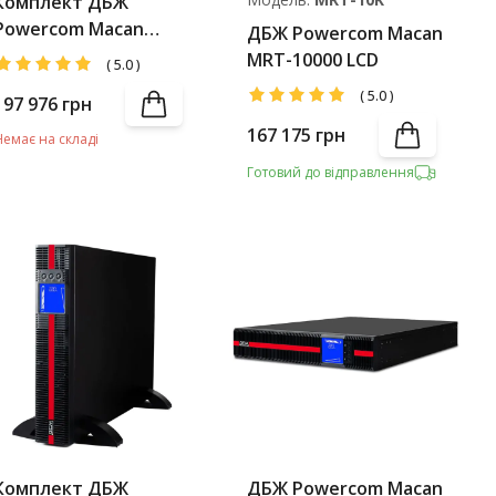
Комплект ДБЖ
Powercom Macan
ДБЖ Powercom Macan
MRT-10000 LCD +
MRT-10000 LCD
(
5.0
)
Battery Pack
(
5.0
)
197 976
грн
167 175
грн
Немає на складі
Готовий до відправлення
Комплект ДБЖ
ДБЖ Powercom Macan