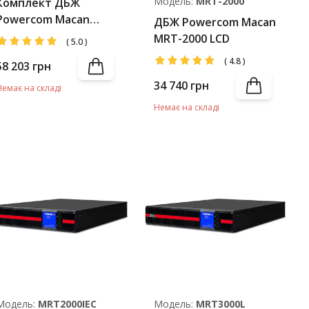
Модель:
MRT-2000
Комплект ДБЖ
Powercom Macan
ДБЖ Powercom Macan
MRT-2000 LCD +
MRT-2000 LCD
(
5.0
)
Battery Pack
(
4.8
)
58 203
грн
34 740
грн
Немає на складі
Немає на складі
Модель:
MRT2000IEC
Модель:
MRT3000L