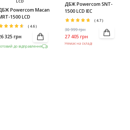
LCD
ДБЖ Powercom SNT-
ДБЖ Powercom Macan
1500 LCD IEC
MRT-1500 LCD
(
4.7
)
(
4.6
)
30 999
грн
26 325
грн
27 405
грн
Немає на складі
Готовий до відправлення