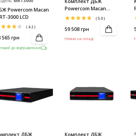
одель:
MRT3000
Комплект ДБЖ
Powercom Macan
БЖ Powercom Macan
MRT-3000 LCD IEC +
RT-3000 LCD
(
5.0
)
Battery Pack
(
4.2
)
59 508
грн
8 565
грн
Немає на складі
товий до відправлення
омплект ДБЖ
Комплект ДБЖ