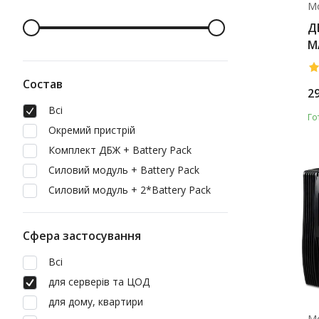
М
Д
M
Состав
2
Всі
Го
Окремий пристрій
Комплект ДБЖ + Battery Pack
Силовий модуль + Battery Pack
Силовий модуль + 2*Battery Pack
Сфера застосування
Всі
для серверів та ЦОД
для дому, квартири
М