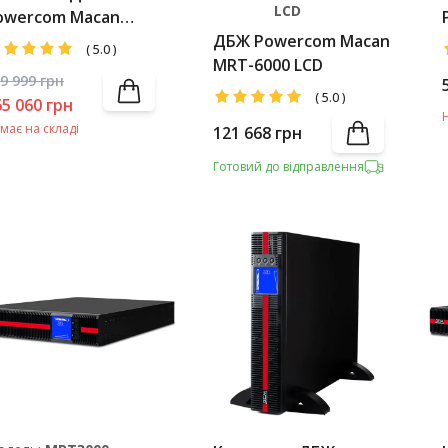
LCD
owercom Macan
RT-6000 LCD +
ДБЖ Powercom Macan
(
5.0
)
attery Pack
MRT-6000 LCD
9 999
грн
(
5.0
)
65 060
грн
має на складі
121 668
грн
Готовий до відправлення