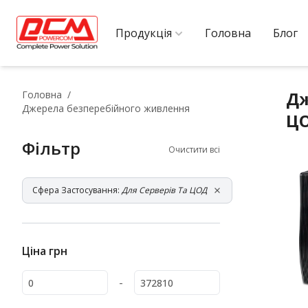
Продукція
Головна
Блог
Дж
Головна
Джерела безперебійного живлення
Ц
Фільтр
Очистити всі
Сфера Застосування:
Для Серверів Та ЦОД
Ціна
грн
-