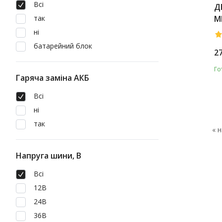
Всі
Д
так
M
ні
батарейний блок
2
Го
Гаряча заміна АКБ
Всі
ні
так
« 
Напруга шини, В
Всі
12В
24В
36В