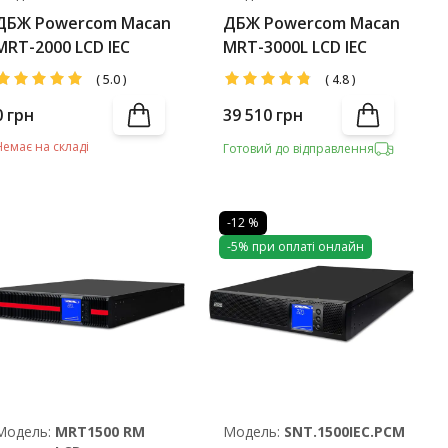
ДБЖ Powercom Macan
ДБЖ Powercom Macan
MRT-2000 LCD IEC
MRT-3000L LCD IEC
(
5.0
)
(
4.8
)
0
грн
39 510
грн
Немає на складі
Готовий до відправлення
-12 %
-5% при оплаті онлайн
Модель:
MRT1500 RM
Модель:
SNT.1500IEC.PCM