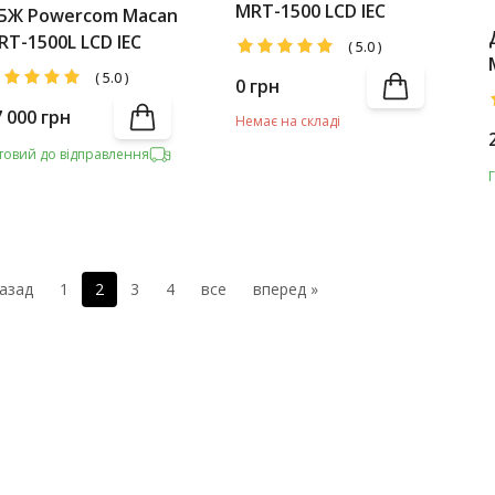
MRT-1500 LCD IEC
БЖ Powercom Macan
RT-1500L LCD IEC
(
5.0
)
(
5.0
)
0
грн
7 000
грн
Немає на складі
товий до відправлення
назад
1
2
3
4
все
вперед »