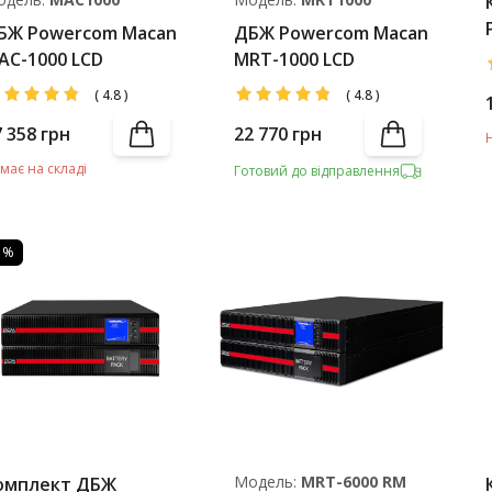
БЖ Powercom Macan
ДБЖ Powercom Macan
AC-1000 LCD
MRT-1000 LCD
(
4.8
)
(
4.8
)
7 358
грн
22 770
грн
має на складі
Готовий до відправлення
3 %
Модель:
MRT-6000 RM
омплект ДБЖ