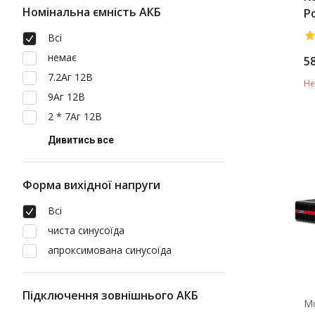
Номінальна ємність АКБ
P
M
Всі
B
немає
5
7.2Аг 12В
Не
9Аг 12В
2 * 7Аг 12В
Дивитись все
Форма вихідної напруги
Всі
чиста синусоїда
апроксимована синусоїда
Підключення зовнішнього АКБ
М